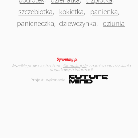
szczebiotka
,
kokietka
,
panienka
,
panieneczka
,
dziewczynka
,
dziunia
Wszelkie prawa zastrzeżone.
Skontaktuj się
z nami w celu uzyskania
dodatkowych informacji
Projekt i wykonanie