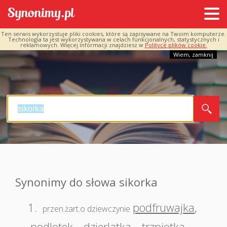
Ten serwis wykorzystuje pliki cookies, które są zapisywane na Twoim komputerze.
Technologia ta jest wykorzystywana w celach funkcjonalnych, statystycznych i
reklamowych. Więcej informacji znajdziesz w
Polityce plików cookie.
Wiem, zamknij
Synonimy do słowa sikorka
1.
podfruwajka
,
przen.żart.o dziewczynie
podlotek
,
dzierlatka
,
trzpiotka
,