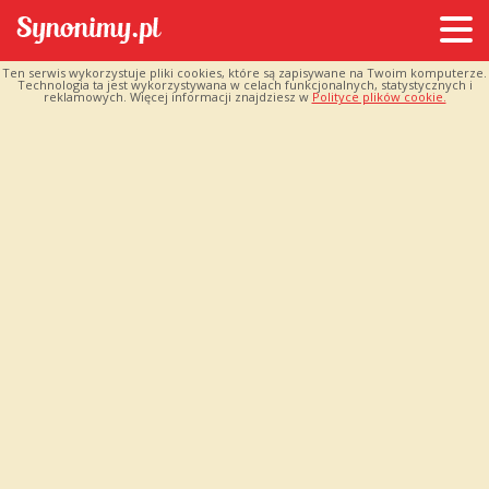
Ten serwis wykorzystuje pliki cookies, które są zapisywane na Twoim komputerze.
Technologia ta jest wykorzystywana w celach funkcjonalnych, statystycznych i
reklamowych. Więcej informacji znajdziesz w
Polityce plików cookie.