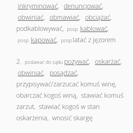
inkryminować
,
denuncjować
,
obwiniać
,
obmawiać
,
obciążać
,
podkablowywać
,
kablować
,
posp.
kapować
,
latać z jęzorem
posp.
posp.
2.
pozywać
,
oskarżać
,
podawać do sądu
obwiniać
,
posądzać
,
przypisywać/zarzucać komuś winę
,
obarczać kogoś winą
,
stawiać komuś
zarzut
,
stawiać kogoś w stan
oskarżenia
,
wnosić skargę