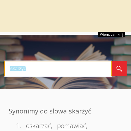
Wiem, zamknij
Synonimy do słowa skarżyć
1.
oskarżać
,
pomawiać
,