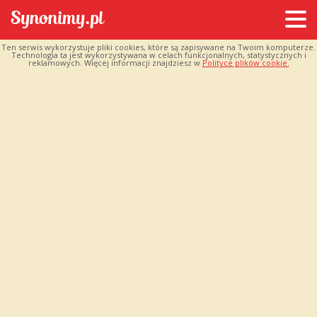
Ten serwis wykorzystuje pliki cookies, które są zapisywane na Twoim komputerze.
Technologia ta jest wykorzystywana w celach funkcjonalnych, statystycznych i
reklamowych. Więcej informacji znajdziesz w
Polityce plików cookie.