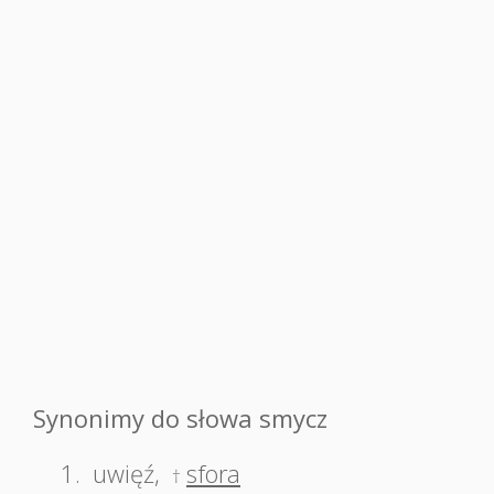
Synonimy do słowa smycz
1.
uwięź
,
sfora
†