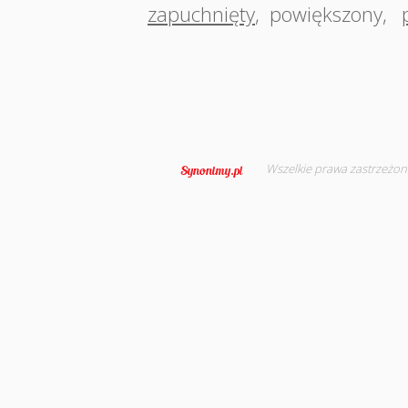
zapuchnięty
,
powiększony
,
Wszelkie prawa zastrzeżon