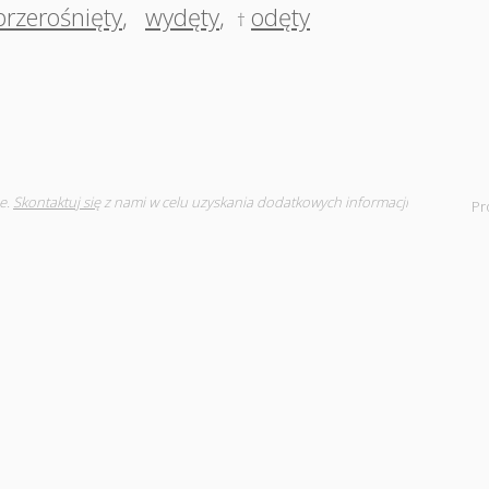
przerośnięty
,
wydęty
,
odęty
†
e.
Skontaktuj się
z nami w celu uzyskania dodatkowych informacji
Pr