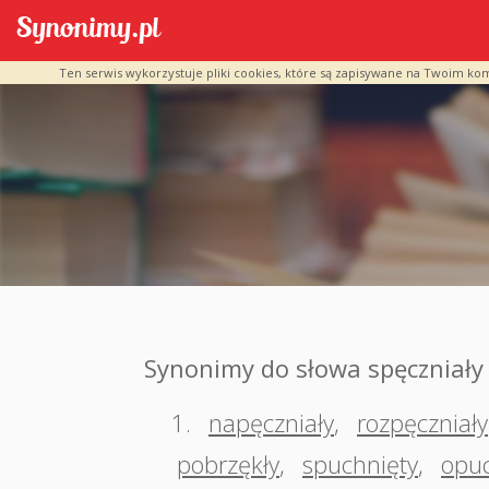
Ten serwis wykorzystuje pliki cookies, które są zapisywane na Twoim ko
Synonimy do słowa spęczniały
1.
napęczniały
,
rozpęczniały
pobrzękły
,
spuchnięty
,
opuc