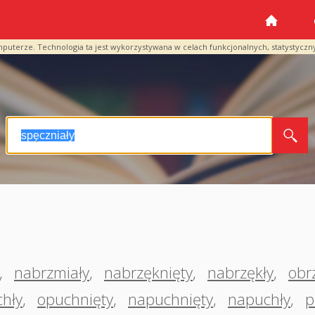
mputerze. Technologia ta jest wykorzystywana w celach funkcjonalnych, statystyczn
,
nabrzmiały
,
nabrzęknięty
,
nabrzękły
,
obr
hły
,
opuchnięty
,
napuchnięty
,
napuchły
,
p