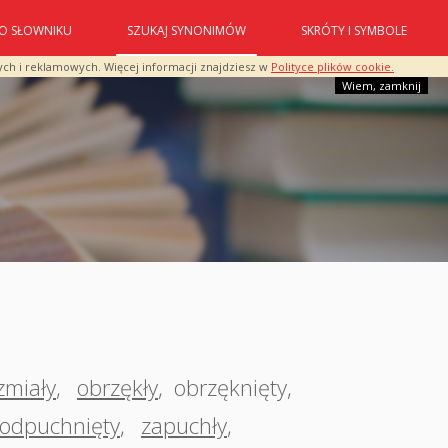
O SŁOWNIKU
SZUKAJ SYNONIMÓW
SKRÓTY I SYMBOLE
ych i reklamowych. Więcej informacji znajdziesz w
Polityce plików cookie.
Wiem, zamknij
zmiały
,
obrzękły
,
obrzęknięty
,
odpuchnięty
,
zapuchły
,