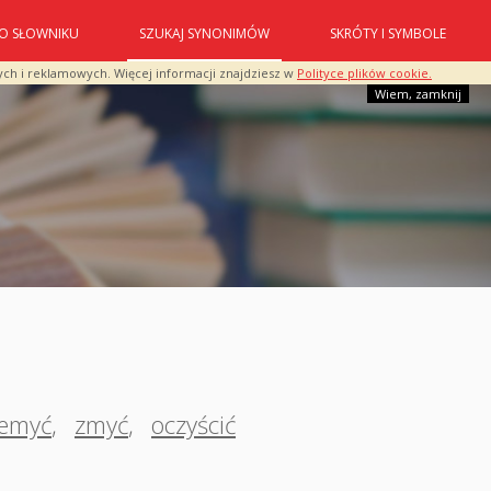
O SŁOWNIKU
SZUKAJ SYNONIMÓW
SKRÓTY I SYMBOLE
ych i reklamowych. Więcej informacji znajdziesz w
Polityce plików cookie.
Wiem, zamknij
zemyć
,
zmyć
,
oczyścić