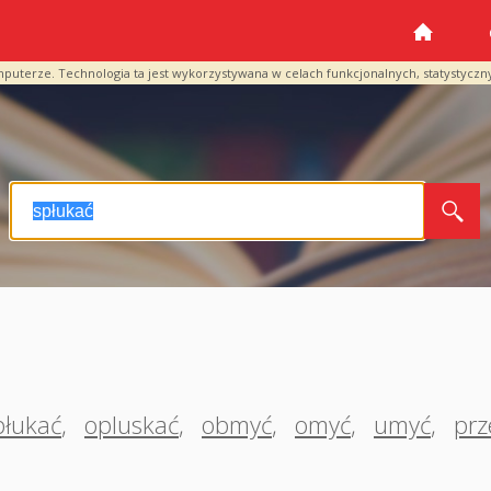
mputerze. Technologia ta jest wykorzystywana w celach funkcjonalnych, statystyczn
płukać
,
opluskać
,
obmyć
,
omyć
,
umyć
,
pr