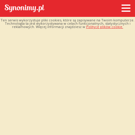
Ten serwis wykorzystuje pliki cookies, które są zapisywane na Twoim komputerze.
Technologia ta jest wykorzystywana w celach funkcjonalnych, statystycznych i
reklamowych. Więcej informacji znajdziesz w
Polityce plików cookie.