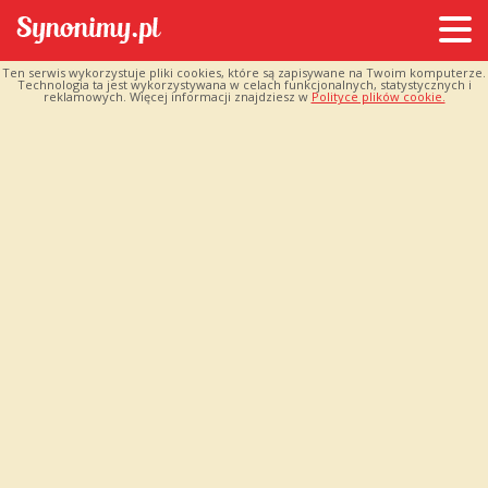
Ten serwis wykorzystuje pliki cookies, które są zapisywane na Twoim komputerze.
Technologia ta jest wykorzystywana w celach funkcjonalnych, statystycznych i
reklamowych. Więcej informacji znajdziesz w
Polityce plików cookie.