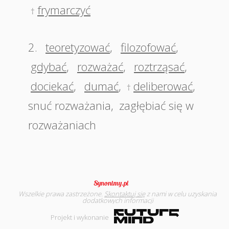
frymarczyć
†
2.
teoretyzować
,
filozofować
,
gdybać
,
rozważać
,
roztrząsać
,
dociekać
,
dumać
,
deliberować
,
†
snuć rozważania
,
zagłębiać się w
rozważaniach
Wszelkie prawa zastrzeżone.
Skontaktuj się
z nami w celu uzyskania
dodatkowych informacji
Projekt i wykonanie