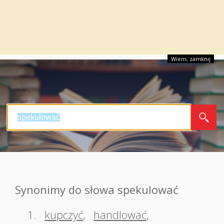
Wiem, zamknij
Synonimy do słowa spekulować
1.
kupczyć
,
handlować
,