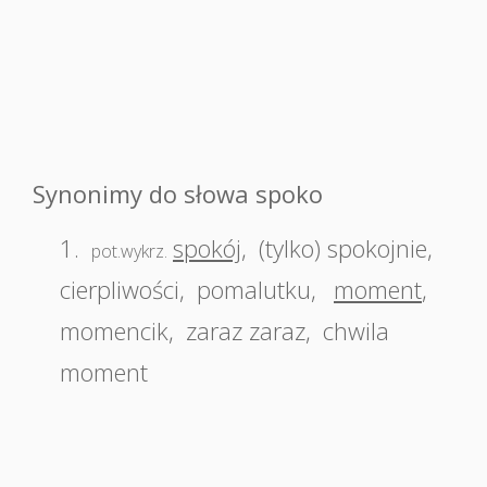
Synonimy do słowa spoko
1.
spokój
,
(tylko) spokojnie
,
pot.wykrz.
cierpliwości
,
pomalutku
,
moment
,
momencik
,
zaraz zaraz
,
chwila
moment