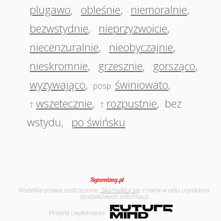
plugawo
,
obleśnie
,
niemoralnie
,
bezwstydnie
,
nieprzyzwoicie
,
niecenzuralnie
,
nieobyczajnie
,
nieskromnie
,
grzesznie
,
gorsząco
,
wyzywająco
,
świniowato
,
posp.
wszetecznie
,
rozpustnie
,
bez
†
†
wstydu
,
po świńsku
Wszelkie prawa zastrzeżone.
Skontaktuj się
z nami w celu uzyskania
dodatkowych informacji
Projekt i wykonanie