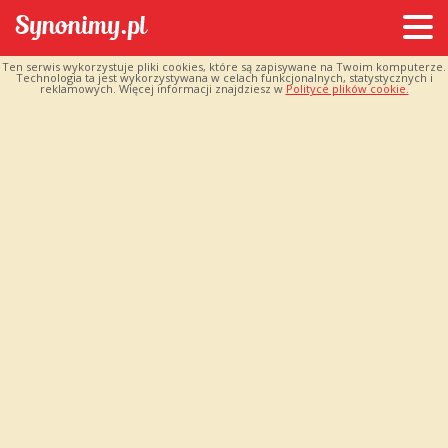
Ten serwis wykorzystuje pliki cookies, które są zapisywane na Twoim komputerze.
Technologia ta jest wykorzystywana w celach funkcjonalnych, statystycznych i
reklamowych. Więcej informacji znajdziesz w
Polityce plików cookie.