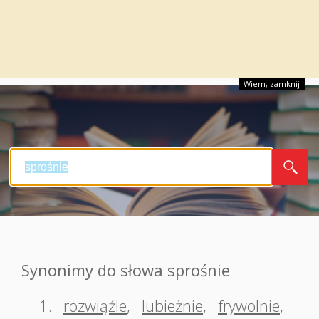
Wiem, zamknij
Synonimy do słowa sprośnie
1.
rozwiąźle
,
lubieżnie
,
frywolnie
,