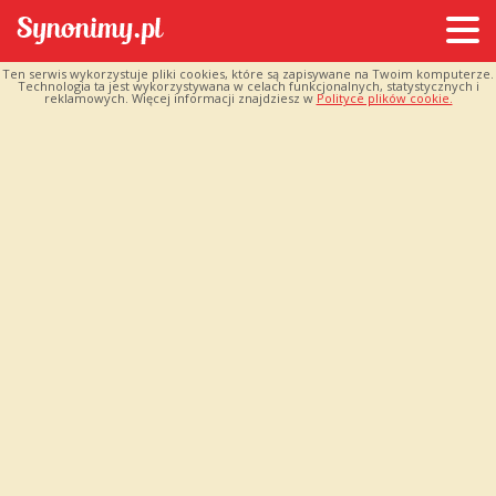
Ten serwis wykorzystuje pliki cookies, które są zapisywane na Twoim komputerze.
Technologia ta jest wykorzystywana w celach funkcjonalnych, statystycznych i
reklamowych. Więcej informacji znajdziesz w
Polityce plików cookie.