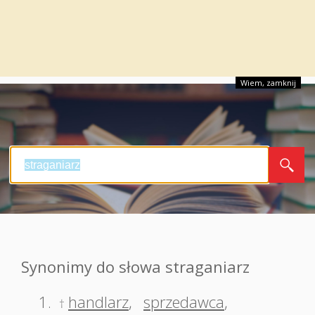
Wiem, zamknij
Synonimy do słowa straganiarz
1.
handlarz
,
sprzedawca
,
†