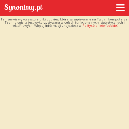
Ten serwis wykorzystuje pliki cookies, które są zapisywane na Twoim komputerze.
Technologia ta jest wykorzystywana w celach funkcjonalnych, statystycznych i
reklamowych. Więcej informacji znajdziesz w
Polityce plików cookie.