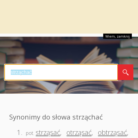
Wiem, zamknij
Synonimy do słowa strząchać
1.
strząsać
,
otrząsać
,
obtrząsać
,
pot.