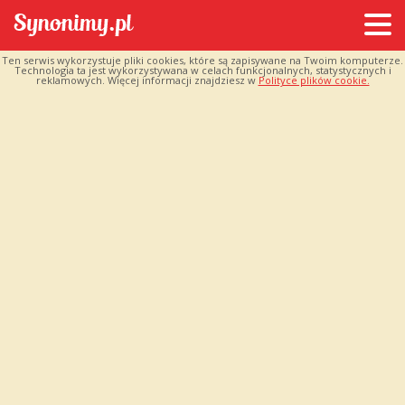
Ten serwis wykorzystuje pliki cookies, które są zapisywane na Twoim komputerze.
Technologia ta jest wykorzystywana w celach funkcjonalnych, statystycznych i
reklamowych. Więcej informacji znajdziesz w
Polityce plików cookie.