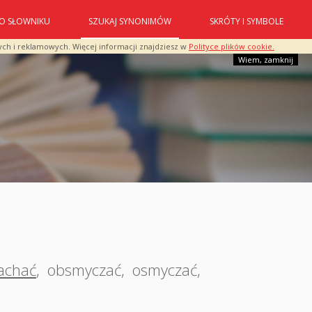
O SŁOWNIKU
SZUKAJ SYNONIMÓW
SKRÓTY I SYMBOLE
ych i reklamowych. Więcej informacji znajdziesz w
Polityce plików cookie.
Wiem, zamknij
iachać
,
obsmyczać
,
osmyczać
,