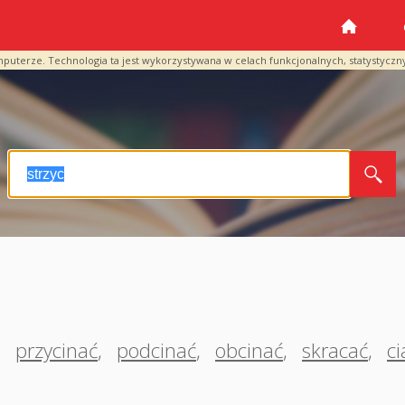
mputerze. Technologia ta jest wykorzystywana w celach funkcjonalnych, statystyczn
,
przycinać
,
podcinać
,
obcinać
,
skracać
,
c