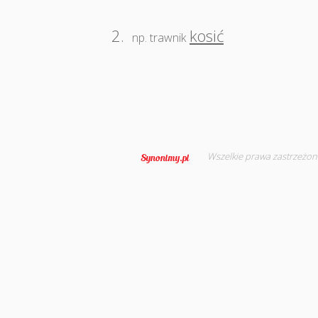
2.
kosić
np. trawnik
Wszelkie prawa zastrzeżon