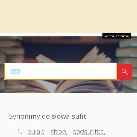
Wiem, zamknij
Synonimy do słowa sufit
1.
pułap
,
strop
,
podsufitka
,