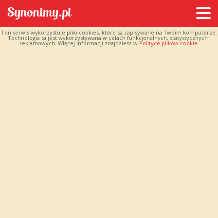
Ten serwis wykorzystuje pliki cookies, które są zapisywane na Twoim komputerze.
Technologia ta jest wykorzystywana w celach funkcjonalnych, statystycznych i
reklamowych. Więcej informacji znajdziesz w
Polityce plików cookie.