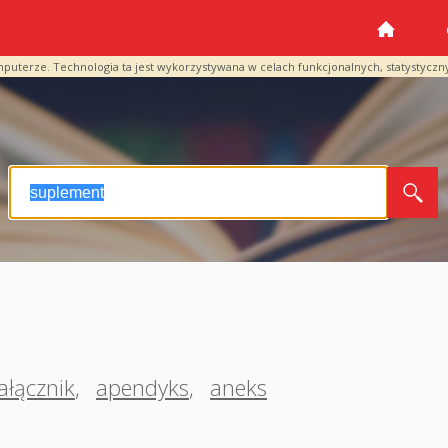
mputerze. Technologia ta jest wykorzystywana w celach funkcjonalnych, statystyczn
ałącznik
,
apendyks
,
aneks