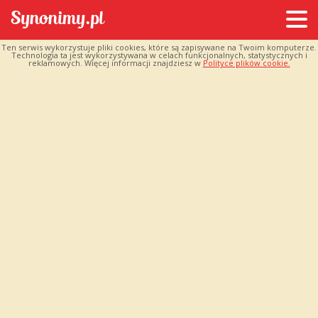
Ten serwis wykorzystuje pliki cookies, które są zapisywane na Twoim komputerze.
Technologia ta jest wykorzystywana w celach funkcjonalnych, statystycznych i
reklamowych. Więcej informacji znajdziesz w
Polityce plików cookie.