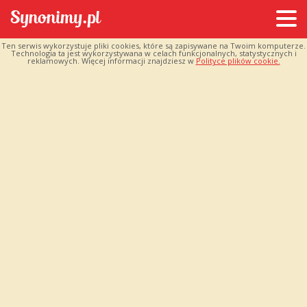
Ten serwis wykorzystuje pliki cookies, które są zapisywane na Twoim komputerze.
Technologia ta jest wykorzystywana w celach funkcjonalnych, statystycznych i
reklamowych. Więcej informacji znajdziesz w
Polityce plików cookie.