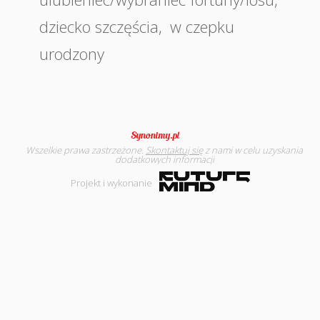
dziecko szczęścia
,
w czepku
urodzony
Wszelkie prawa zastrzeżone.
Skontaktuj się
z nami w celu uzyskania
dodatkowych informacji
Projekt i wykonanie