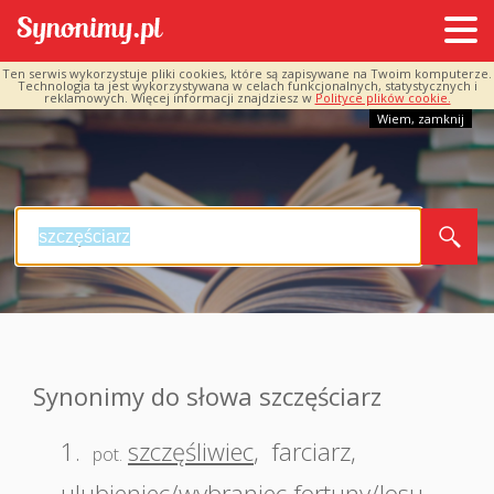
Ten serwis wykorzystuje pliki cookies, które są zapisywane na Twoim komputerze.
Technologia ta jest wykorzystywana w celach funkcjonalnych, statystycznych i
reklamowych. Więcej informacji znajdziesz w
Polityce plików cookie.
Wiem, zamknij
Synonimy do słowa szczęściarz
1.
szczęśliwiec
,
farciarz
,
pot.
ulubieniec/wybraniec fortuny/losu
,