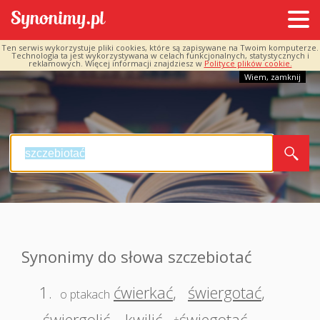
Ten serwis wykorzystuje pliki cookies, które są zapisywane na Twoim komputerze.
Technologia ta jest wykorzystywana w celach funkcjonalnych, statystycznych i
reklamowych. Więcej informacji znajdziesz w
Polityce plików cookie.
Wiem, zamknij
Synonimy do słowa szczebiotać
1.
ćwierkać
,
świergotać
,
o ptakach
świergolić
,
kwilić
,
świegotać