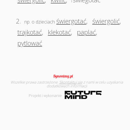
†
2.
świergotać
,
świergolić
,
np. o dzieciach
trajkotać
,
klekotać
,
paplać
,
pytlować
Wszelkie prawa zastrzeżone.
Skontaktuj się
z nami w celu uzyskania
dodatkowych informacji
Projekt i wykonanie