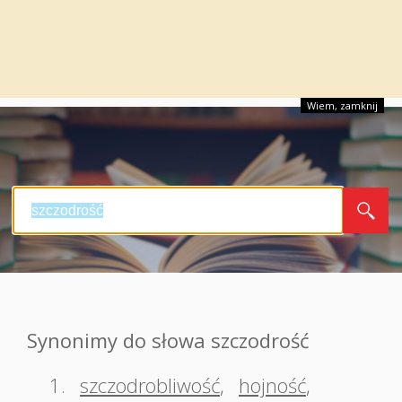
Wiem, zamknij
Synonimy do słowa szczodrość
1.
szczodrobliwość
,
hojność
,