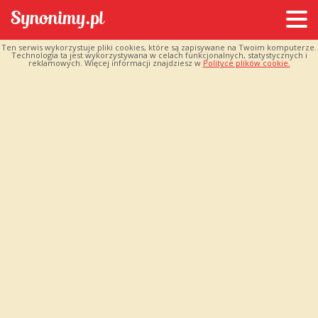
Ten serwis wykorzystuje pliki cookies, które są zapisywane na Twoim komputerze.
Technologia ta jest wykorzystywana w celach funkcjonalnych, statystycznych i
reklamowych. Więcej informacji znajdziesz w
Polityce plików cookie.