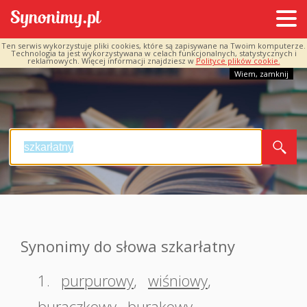
Ten serwis wykorzystuje pliki cookies, które są zapisywane na Twoim komputerze.
Technologia ta jest wykorzystywana w celach funkcjonalnych, statystycznych i
reklamowych. Więcej informacji znajdziesz w
Polityce plików cookie.
Wiem, zamknij
Synonimy do słowa szkarłatny
1.
purpurowy
,
wiśniowy
,
buraczkowy
,
burakowy
,