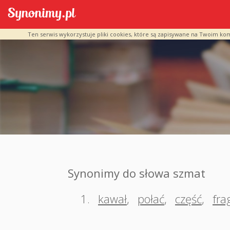
Ten serwis wykorzystuje pliki cookies, które są zapisywane na Twoim ko
Synonimy do słowa szmat
1.
kawał
,
połać
,
część
,
fra