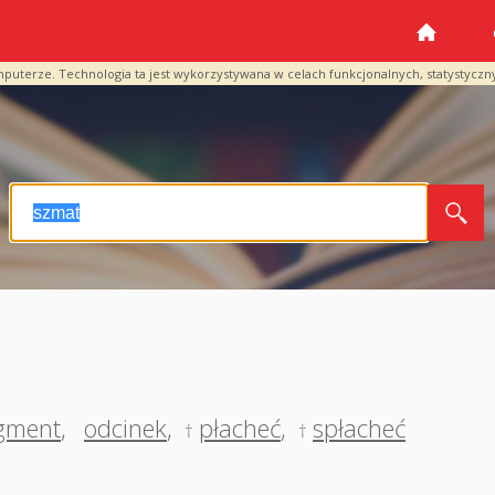
mputerze. Technologia ta jest wykorzystywana w celach funkcjonalnych, statystyczn
gment
,
odcinek
,
płacheć
,
spłacheć
†
†