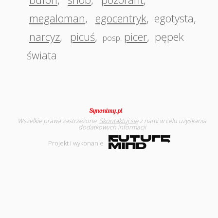
megaloman
,
egocentryk
,
egotysta
,
narcyz
,
picuś
,
picer
,
pępek
posp.
świata
Wszelkie prawa zastrzeżone.
Skontaktuj się
z nami w celu uzyskania
dodatkowych informacji
Projekt i wykonanie