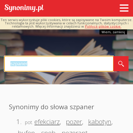
Ten serwis wykorzystuje pliki cookies, które są zapisywane na Twoim komputerze.
Technologia ta jest wykorzystywana w celach funkcjonalnych, statystycznych i
reklamowych. Więcej informacji znajdziesz w
Polityce plików cookie.
Wiem, zamknij
Synonimy do słowa szpaner
1.
efekciarz
,
pozer
,
kabotyn
,
pot.
bufon
,
snob
,
pozorant
,