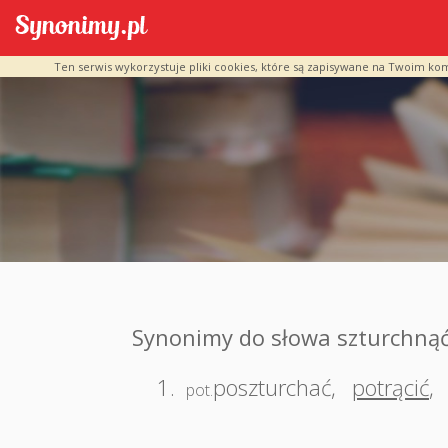
Ten serwis wykorzystuje pliki cookies, które są zapisywane na Twoim ko
Synonimy do słowa szturchną
1.
poszturchać
,
potrącić
,
pot.