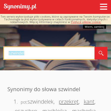
Ten serwis wykorzystuje pliki cookies, które są zapisywane na Twoim komputerze.
Technologia ta jest wykorzystywana w celach funkcjonalnych, statystycznych i
reklamowych. Więcej informacji znajdziesz w
Polityce plików cookie.
Wiem, zamknij
Synonimy do słowa szwindel
1.
szwindelek
,
przekręt
,
kant
,
pot.
oszustwo
,
machlojka
,
macherka
,