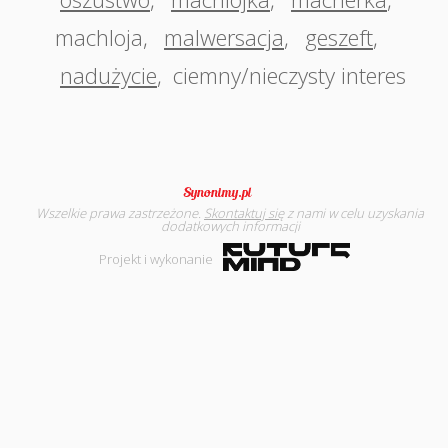
machloja
,
malwersacja
,
geszeft
,
nadużycie
,
ciemny/nieczysty interes
Wszelkie prawa zastrzeżone.
Skontaktuj się
z nami w celu uzyskania
dodatkowych informacji
Projekt i wykonanie