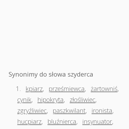
Synonimy do słowa szyderca
1.
kpiarz
,
prześmiewca
,
żartowniś
,
cynik
,
hipokryta
,
złośliwiec
,
zgryźliwiec
,
paszkwilant
,
ironista
,
hucpiarz
,
bluźnierca
,
insynuator
,