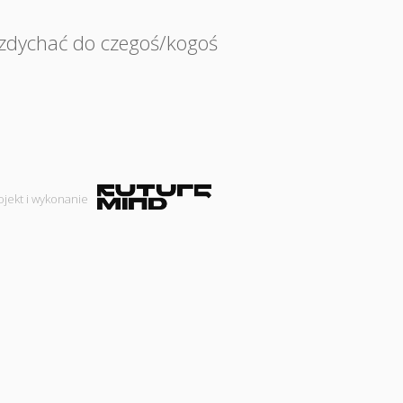
zdychać do czegoś/kogoś
ojekt i wykonanie