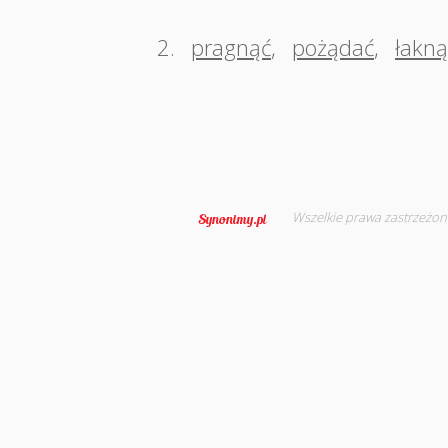
2.
pragnąć
,
pożądać
,
łakną
Wszelkie prawa zastrzeżon