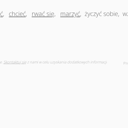
ć
,
chcieć
,
rwać się
,
marzyć
,
życzyć sobie
,
w
e.
Skontaktuj się
z nami w celu uzyskania dodatkowych informacji
Pr