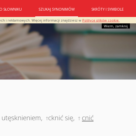
O SŁOWNIKU
SZUKAJ SYNONIMÓW
SKRÓTY I SYMBOLE
ych i reklamowych. Więcej informacji znajdziesz w
Polityce plików cookie.
Wiem, zamknij
z utęsknieniem
,
cknić się
,
cnić
†
†