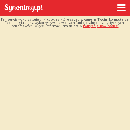
Ten serwis wykorzystuje pliki cookies, które są zapisywane na Twoim komputerze.
Technologia ta jest wykorzystywana w celach funkcjonalnych, statystycznych i
reklamowych. Więcej informacji znajdziesz w
Polityce plików cookie.