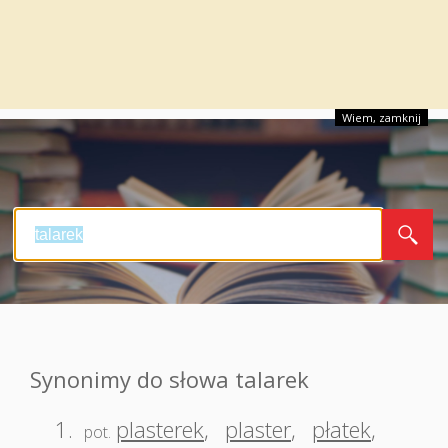
Wiem, zamknij
Synonimy do słowa talarek
1.
plasterek
,
plaster
,
płatek
,
pot.