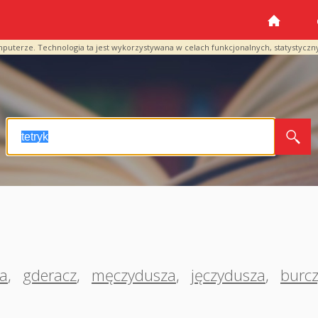
mputerze. Technologia ta jest wykorzystywana w celach funkcjonalnych, statystyczn
a
,
gderacz
,
męczydusza
,
jęczydusza
,
burc