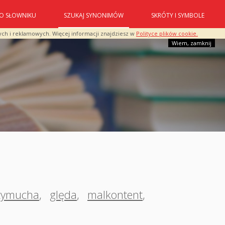
O SŁOWNIKU
SZUKAJ SYNONIMÓW
SKRÓTY I SYMBOLE
ych i reklamowych. Więcej informacji znajdziesz w
Polityce plików cookie.
Wiem, zamknij
zymucha
,
ględa
,
malkontent
,