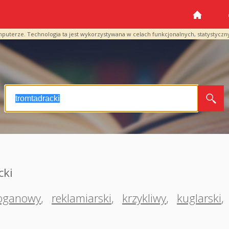
mputerze. Technologia ta jest wykorzystywana w celach funkcjonalnych, statystyczn
cki
loganowy
,
reklamiarski
,
krzykliwy
,
kuglarski
,