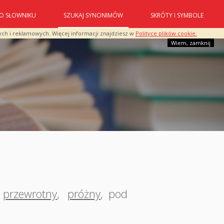
O SŁOWNIKU
SZUKAJ SYNONIMÓW
SKRÓTY I SYMBOLE
ych i reklamowych. Więcej informacji znajdziesz w
Polityce plików cookie.
Wiem, zamknij
przewrotny
,
próżny
,
pod