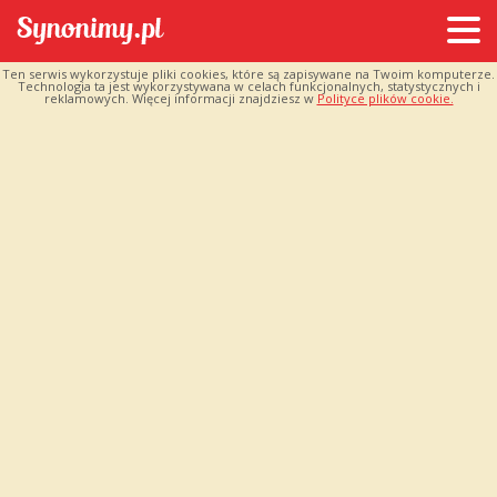
Ten serwis wykorzystuje pliki cookies, które są zapisywane na Twoim komputerze.
Technologia ta jest wykorzystywana w celach funkcjonalnych, statystycznych i
reklamowych. Więcej informacji znajdziesz w
Polityce plików cookie.