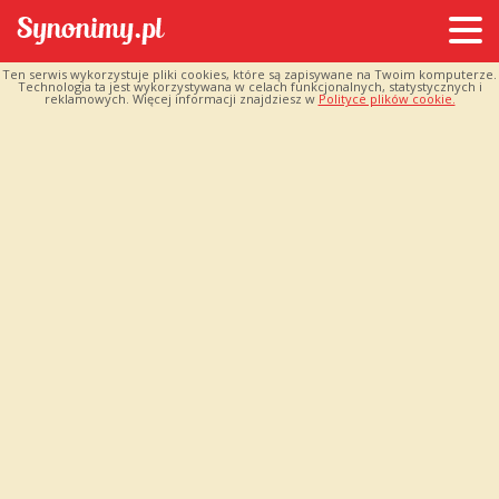
Ten serwis wykorzystuje pliki cookies, które są zapisywane na Twoim komputerze.
Technologia ta jest wykorzystywana w celach funkcjonalnych, statystycznych i
reklamowych. Więcej informacji znajdziesz w
Polityce plików cookie.