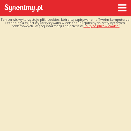
Ten serwis wykorzystuje pliki cookies, które są zapisywane na Twoim komputerze.
Technologia ta jest wykorzystywana w celach funkcjonalnych, statystycznych i
reklamowych. Więcej informacji znajdziesz w
Polityce plików cookie.