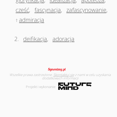
cześć
,
fascynacja
,
zafascynowanie
,
admiracja
†
2.
deifikacja
,
adoracja
Wszelkie prawa zastrzeżone.
Skontaktuj się
z nami w celu uzyskania
dodatkowych informacji
Projekt i wykonanie