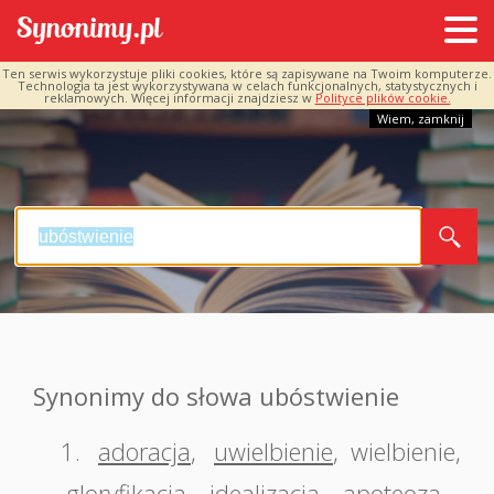
Ten serwis wykorzystuje pliki cookies, które są zapisywane na Twoim komputerze.
Technologia ta jest wykorzystywana w celach funkcjonalnych, statystycznych i
reklamowych. Więcej informacji znajdziesz w
Polityce plików cookie.
Wiem, zamknij
Synonimy do słowa ubóstwienie
1.
adoracja
,
uwielbienie
,
wielbienie
,
gloryfikacja
,
idealizacja
,
apoteoza
,