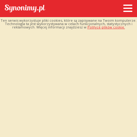
Ten serwis wykorzystuje pliki cookies, które są zapisywane na Twoim komputerze.
Technologia ta jest wykorzystywana w celach funkcjonalnych, statystycznych i
reklamowych. Więcej informacji znajdziesz w
Polityce plików cookie.