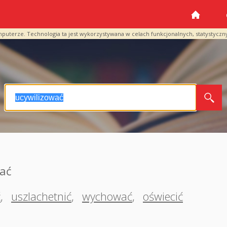
mputerze. Technologia ta jest wykorzystywana w celach funkcjonalnych, statystyczn
wać
ć
,
uszlachetnić
,
wychować
,
oświecić