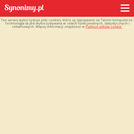
Ten serwis wykorzystuje pliki cookies, które są zapisywane na Twoim komputerze.
Technologia ta jest wykorzystywana w celach funkcjonalnych, statystycznych i
reklamowych. Więcej informacji znajdziesz w
Polityce plików cookie.