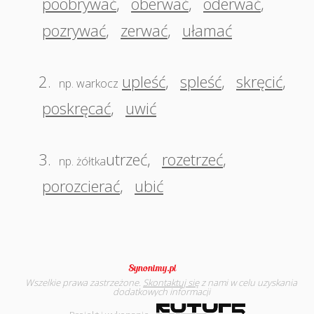
poobrywać
,
oberwać
,
oderwać
,
pozrywać
,
zerwać
,
ułamać
2.
upleść
,
spleść
,
skręcić
,
np. warkocz
poskręcać
,
uwić
3.
utrzeć
,
rozetrzeć
,
np. żółtka
porozcierać
,
ubić
Wszelkie prawa zastrzeżone.
Skontaktuj się
z nami w celu uzyskania
dodatkowych informacji