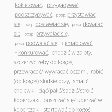
kokietować
,
przygadywać
,
podszczypywać
,
przystawiać
posp.
się
,
dostawiać się
,
dowalać
posp.
posp.
się
,
przywalać się
,
posp.
podwalać się
,
emablować
,
posp.
†
konkurować
,
chodzić w zaloty
,
†
szczerzyć zęby do kogoś
,
przewracać/ wywracać oczami
,
robić
(do kogoś) słodkie oczy
,
smalić
cholewki
,
ciąć/palić/sadzić/stroić
koperczaki
,
puszczać się/ uderzać w
koperczaki
,
startować do kogoś
,