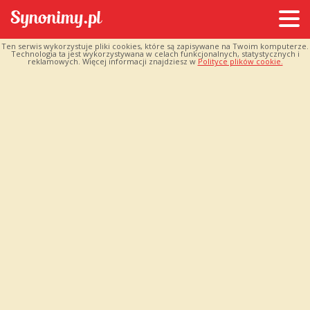
Ten serwis wykorzystuje pliki cookies, które są zapisywane na Twoim komputerze.
Technologia ta jest wykorzystywana w celach funkcjonalnych, statystycznych i
reklamowych. Więcej informacji znajdziesz w
Polityce plików cookie.