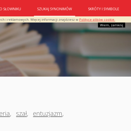
O SŁOWNIKU
SZUKAJ SYNONIMÓW
SKRÓTY I SYMBOLE
ych i reklamowych. Więcej informacji znajdziesz w
Polityce plików cookie.
Wiem, zamknij
eria
,
szał
,
entuzjazm
,