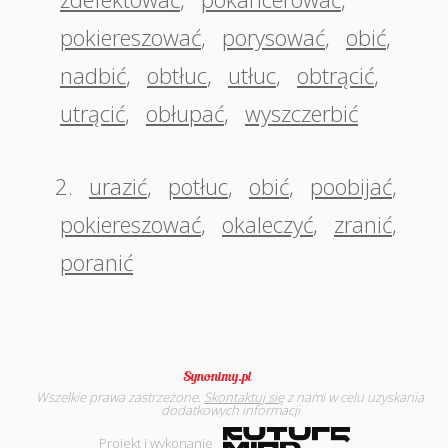
pokiereszować
,
porysować
,
obić
,
nadbić
,
obtłuc
,
utłuc
,
obtrącić
,
utrącić
,
obłupać
,
wyszczerbić
2.
urazić
,
potłuc
,
obić
,
poobijać
,
pokiereszować
,
okaleczyć
,
zranić
,
poranić
Wszelkie prawa zastrzeżone.
Skontaktuj się
z nami w celu uzyskania
dodatkowych informacji
Projekt i wykonanie