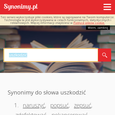
Ten serwis wykorzystuje pliki cookies, które są zapisywane na Twoim komputerze.
Technologia ta jest wykorzystywana w celach funkcjonalnych, statystycznych i
reklamowych. Więcej informacji znajdziesz w
Polityce plików cookie.
Wiem, zamknij
Synonimy do słowa uszkodzić
1.
naruszyć
,
popsuć
,
zepsuć
,
zdefektować
,
pokancerować
,