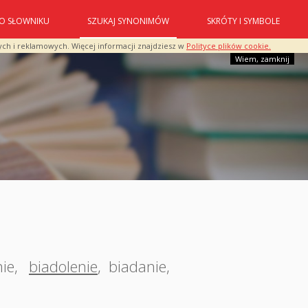
O SŁOWNIKU
SZUKAJ SYNONIMÓW
SKRÓTY I SYMBOLE
ych i reklamowych. Więcej informacji znajdziesz w
Polityce plików cookie.
Wiem, zamknij
ie
,
biadolenie
,
biadanie
,