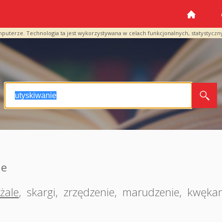
mputerze. Technologia ta jest wykorzystywana w celach funkcjonalnych, statystyczn
ie
żale
,
skargi
,
zrzędzenie
,
marudzenie
,
kwękan