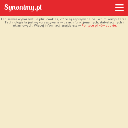
Ten serwis wykorzystuje pliki cookies, które są zapisywane na Twoim komputerze.
Technologia ta jest wykorzystywana w celach funkcjonalnych, statystycznych i
reklamowych. Więcej informacji znajdziesz w
Polityce plików cookie.