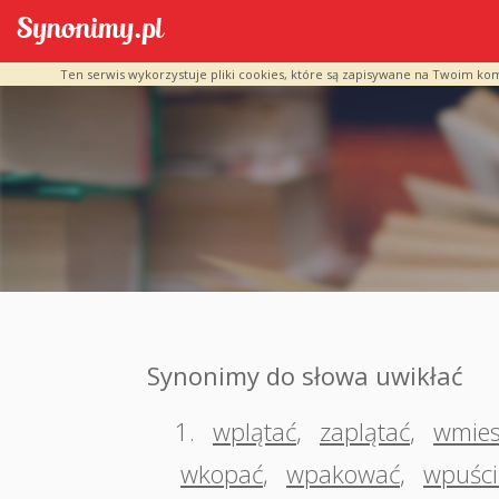
Ten serwis wykorzystuje pliki cookies, które są zapisywane na Twoim ko
Synonimy do słowa uwikłać
1.
wplątać
,
zaplątać
,
wmies
wkopać
,
wpakować
,
wpuści