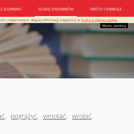
O SŁOWNIKU
SZUKAJ SYNONIMÓW
SKRÓTY I SYMBOLE
ych i reklamowych. Więcej informacji znajdziesz w
Polityce plików cookie.
Wiem, zamknij
ać
,
pogrążyć
,
wmotać
,
wrobić
,