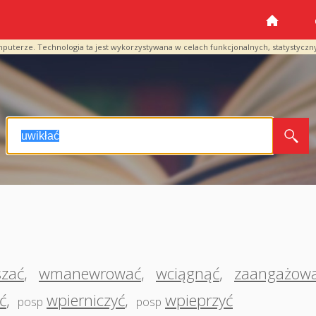
mputerze. Technologia ta jest wykorzystywana w celach funkcjonalnych, statystyczn
zać
,
wmanewrować
,
wciągnąć
,
zaangażow
ć
,
wpierniczyć
,
wpieprzyć
posp
posp