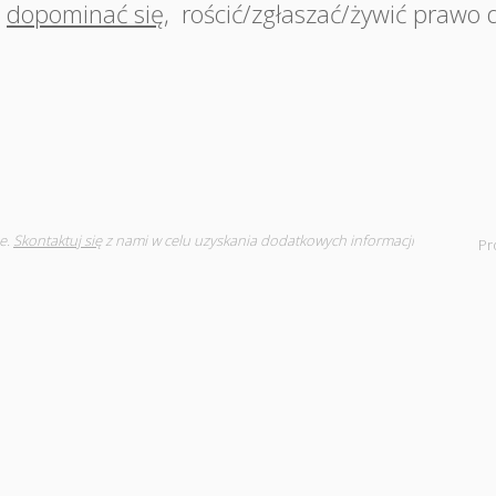
dopominać się
,
rościć/zgłaszać/żywić prawo 
e.
Skontaktuj się
z nami w celu uzyskania dodatkowych informacji
Pr