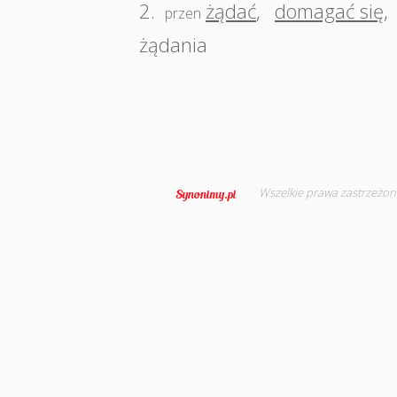
2.
żądać
,
domagać się
,
przen
żądania
Wszelkie prawa zastrzeżon