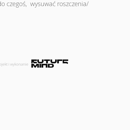
do czegoś
,
wysuwać roszczenia/
ojekt i wykonanie