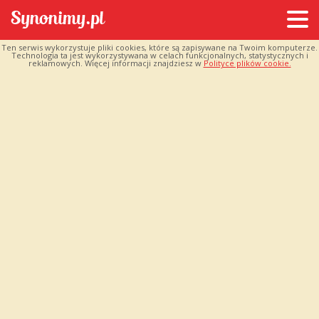
Ten serwis wykorzystuje pliki cookies, które są zapisywane na Twoim komputerze.
Technologia ta jest wykorzystywana w celach funkcjonalnych, statystycznych i
reklamowych. Więcej informacji znajdziesz w
Polityce plików cookie.