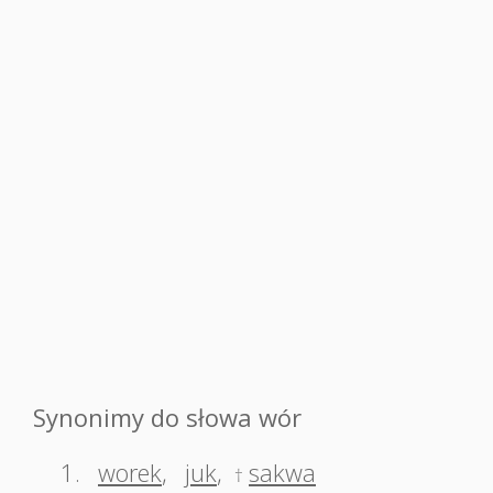
Synonimy do słowa wór
1.
worek
,
juk
,
sakwa
†