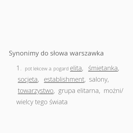
Synonimy do słowa warszawka
1.
elita
,
śmietanka
,
pot lekcew a. pogard
socjeta
,
establishment
,
salony
,
towarzystwo
,
grupa elitarna
,
możni/
wielcy tego świata